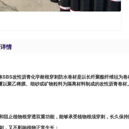
息详情
BS改性沥青化学耐根穿刺防水卷材是以长纤聚酯纤维毡为卷材
覆以聚乙稀膜、细砂或矿物粒料为隔离材料制成的改性沥青卷材
和阻止植物根穿透双重功能，能够承受植物根须穿刺，长久保持
刺，又不影响植物正常生长；