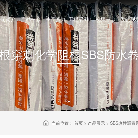
公司简介
产品中心
生产实力
工程案例
视频中心
发货现
根穿刺化学阻根SBS防水
当前位置：
首页
>
产品展示
>
SBS改性沥青