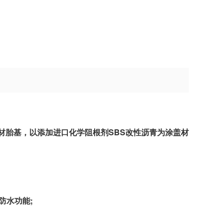
胎基，以添加进口化学阻根剂SBS改性沥青为涂盖材
。
防水功能;