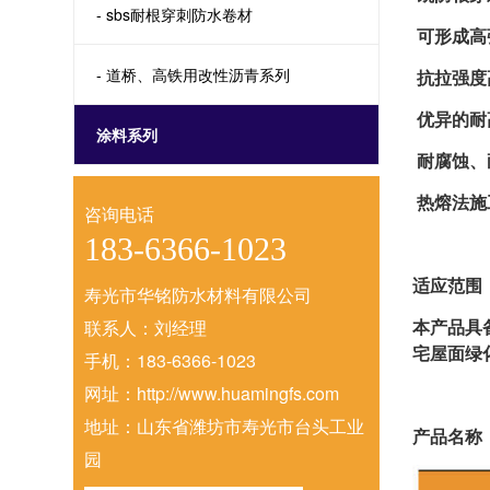
- sbs耐根穿刺防水卷材
可形成高
- 道桥、高铁用改性沥青系列
抗拉强度
优异的耐
涂料系列
耐腐蚀、
热熔法施
咨询电话
183-6366-1023
适应范围
寿光市华铭防水材料有限公司
本产品具
联系人：刘经理
宅屋面绿
手机：183-6366-1023
网址：http://www.huamingfs.com
地址：山东省潍坊市寿光市台头工业
产品名称
园