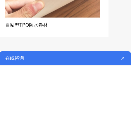
自粘型TPO防水卷材
T
ACT
联系我们
材料有限公司
1023
扫一扫，更精彩
w.huamingfs.com