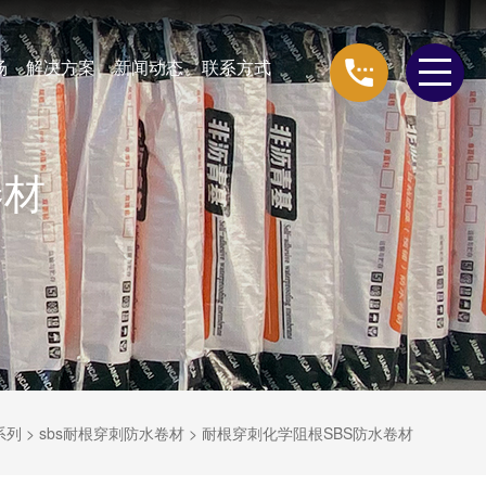
场
解决方案
新闻动态
联系方式
卷材
系列
>
sbs耐根穿刺防水卷材
>
耐根穿刺化学阻根SBS防水卷材