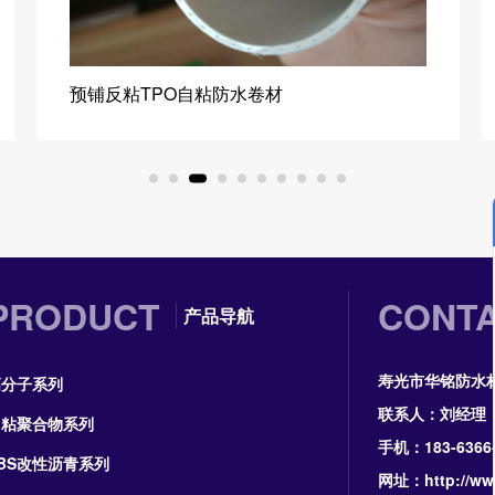
预铺反粘TPO自粘防水卷材
PRODUCT
CONT
产品导航
寿光市华铭防水
高分子系列
联系人：刘经理
自粘聚合物系列
手机：183-6366-
BS改性沥青系列
网址：http://ww