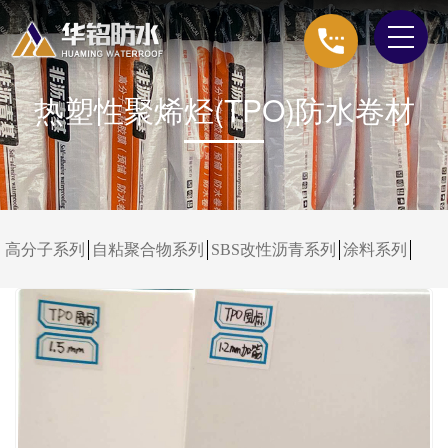
热塑性聚烯烃(TPO)防水卷材
高分子系列
自粘聚合物系列
SBS改性沥青系列
涂料系列