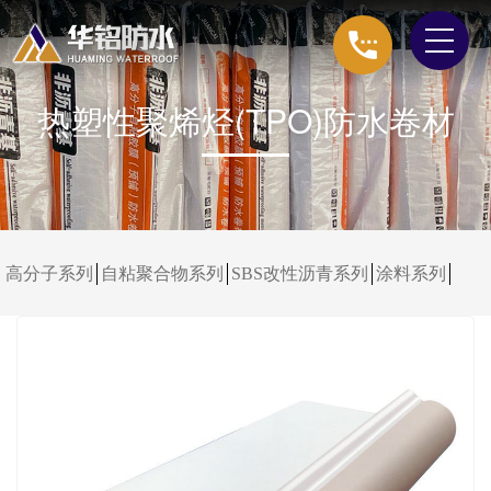
热塑性聚烯烃(TPO)防水卷材
高分子系列
自粘聚合物系列
SBS改性沥青系列
涂料系列