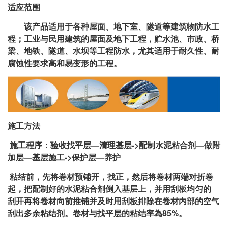
适应范围
该产品适用于各种屋面、地下室、隧道等建筑物防水工
程；工业与民用建筑的屋面及地下工程，贮水池、市政、桥
梁、地铁、隧道、水坝等工程防水，尤其适用于耐久性、耐
腐蚀性要求高和易变形的工程。
施工方法
施工程序：验收找平层—清理基层->配制水泥粘合剂—做附
加层—基层施工->保护层—养护
粘结前，先将卷材预铺开，找正，然后将卷材两端对折卷
起，把配制好的水泥粘合剂倒入基层上，并用刮板均匀的
刮开再将卷材向前推铺并及时用刮板排除在卷材内部的空气
刮出多余粘结剂。卷材与找平层的粘结率為85%。