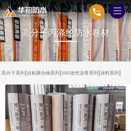
高分子丙涤纶防水卷材
高分子系列
自粘聚合物系列
SBS改性沥青系列
涂料系列