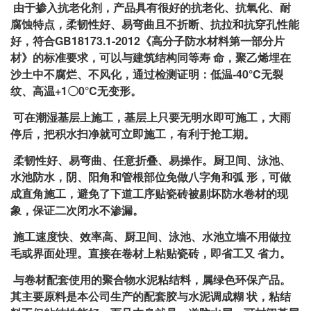
由于掺入抗老化剂，产品具有很好的抗老化、抗氧化、耐
腐蚀特点，柔韧性好、易弯曲且不折断、抗拉和抗穿孔性能
好，符合GB18173.1-2012《高分子防水材料第一部分片
材》的标准要求，可以与建筑结构同等寿 命，聚乙烯埋在
沙土中不腐烂、不风化，通过检测证明：低温-40°C无裂
纹、高温+1〇0°C无变形。
可在潮湿基层上施工，基层上只要无明水即可施工，大雨
停后，把积水扫净就可立即施工，有利于抢工期。
柔韧性好、易弯曲、任意折叠、易操作。厨卫间、泳池、
水池防水，阴、阳角和管根部位免做八字角和弧 形，可做
成直角施工，避免了下道工序贴瓷砖被剔坏防水卷材的现
象，保证二次闭水不渗漏。
施工速度快、效率高、厨卫间、泳池、水池立墙不用做拉
毛或界面处理。直接在卷材上粘贴瓷砖，即省工又 省力。
与卷材配套使用的聚合物水泥粘结料，属绿色环保产品。
其主要原料是本公司生产的配套胶与水泥调成糊 状，粘结