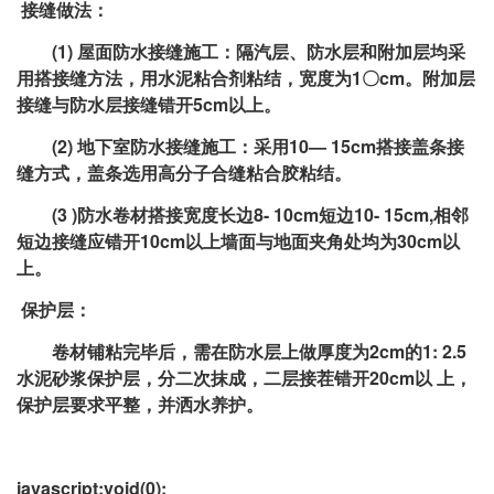
接缝做法：
(1) 屋面防水接缝施工：隔汽层、防水层和附加层均采
用搭接缝方法，用水泥粘合剂粘结，宽度为1〇cm。附加层
接缝与防水层接缝错开5cm以上。
(2) 地下室防水接缝施工：采用10— 15cm搭接盖条接
缝方式，盖条选用高分子合缝粘合胶粘结。
(3 )防水卷材搭接宽度长边8- 10cm短边10- 15cm,相邻
短边接缝应错开10cm以上墙面与地面夹角处均为30cm以
上。
保护层：
卷材铺粘完毕后，需在防水层上做厚度为2cm的1: 2.5
水泥砂浆保护层，分二次抹成，二层接茬错开20cm以 上，
保护层要求平整，并洒水养护。
javascript:void(0);