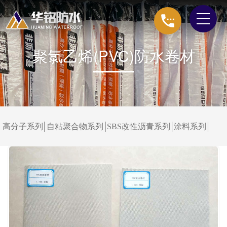
聚氯乙烯(PVC)防水卷材
高分子系列
自粘聚合物系列
SBS改性沥青系列
涂料系列