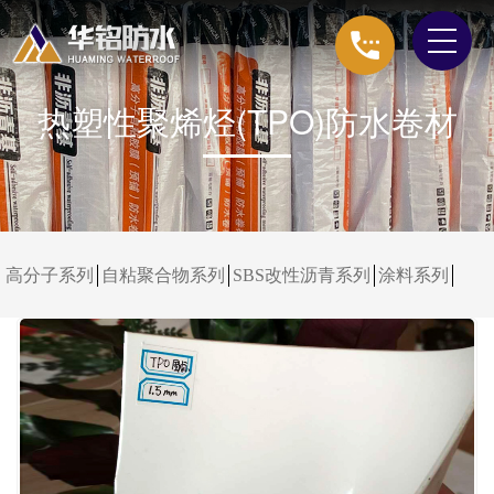
热塑性聚烯烃(TPO)防水卷材
高分子系列
自粘聚合物系列
SBS改性沥青系列
涂料系列