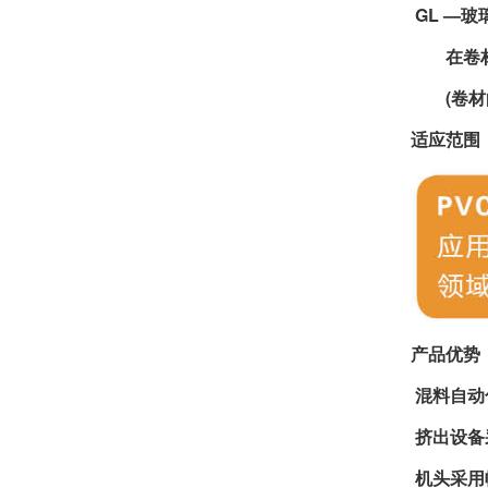
GL —
在卷材中
(卷材的
适应范围
产品优势
混料自动
挤出设备
机头采用