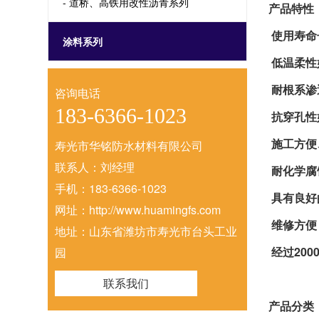
- 道桥、高铁用改性沥青系列
产品特性
使用寿命
涂料系列
低温柔性
耐根系渗
咨询电话
183-6366-1023
抗穿孔性
施工方便
寿光市华铭防水材料有限公司
联系人：刘经理
耐化学腐
手机：183-6366-1023
具有良好
网址：http://www.huamingfs.com
维修方便
地址：山东省潍坊市寿光市台头工业
经过20
园
联系我们
产品分类