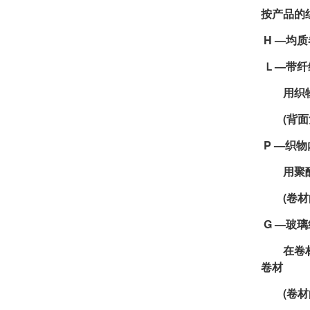
按产品的
H —均
Ｌ—带纤
用织物如
(背面复
P —织
用聚酯或
(卷材的
G —玻
在卷材中
卷材
(卷材的