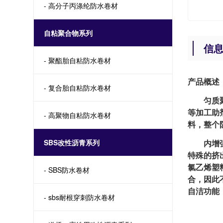
- 高分子丙涤纶防水卷材
自粘聚合物系列
信
- 聚酯胎自粘防水卷材
产品概述
- 复合胎自粘防水卷材
匀质聚氯
等加工助
- 高聚物自粘防水卷材
料，整个
SBS改性沥青系列
内增强加
特殊的挤
氯乙烯塑
- SBS防水卷材
合，因此
自洁功能
- sbs耐根穿刺防水卷材