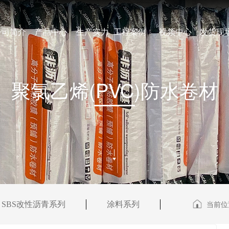
公司简介
产品中心
生产实力
工程案例
视频中心
发货现
聚氯乙烯(PVC)防水卷材
当前
SBS改性沥青系列
涂料系列