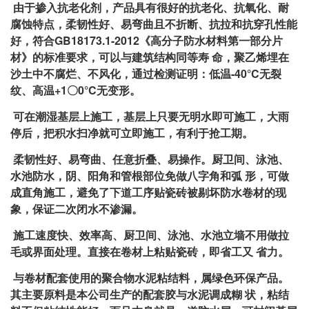
由于掺入抗老化剂，产品具有很好的抗老化、抗氧化、耐
腐蚀特点，柔韧性好、易弯曲且不折断、抗拉和抗穿孔性能
好，符合GB18173.1-2012《高分子防水材料第一部分片
材》的标准要求，可以与建筑结构同等寿 命，聚乙烯埋在
沙土中不腐烂、不风化，通过检测证明：低温-40°C无裂
纹、高温+1〇0°C无变形。
可在潮湿基层上施工，基层上只要无明水即可施工，大雨
停后，把积水扫净就可立即施工，有利于抢工期。
柔韧性好、易弯曲、任意折叠、易操作。厨卫间、泳池、
水池防水，阴、阳角和管根部位免做八字角和弧 形，可做
成直角施工，避免了下道工序贴瓷砖被剔坏防水卷材的现
象，保证二次闭水不渗漏。
施工速度快、效率高、厨卫间、泳池、水池立墙不用做拉
毛或界面处理。直接在卷材上粘贴瓷砖，即省工又 省力。
与卷材配套使用的聚合物水泥粘结料，属绿色环保产品。
其主要原料是本公司生产的配套胶与水泥调成糊 状，粘结