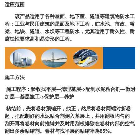
适应范围
该产品适用于各种屋面、地下室、隧道等建筑物防水工
程；工业与民用建筑的屋面及地下工程，贮水池、市政、桥
梁、地铁、隧道、水坝等工程防水，尤其适用于耐久性、耐
腐蚀性要求高和易变形的工程。
施工方法
施工程序：验收找平层—清理基层->配制水泥粘合剂—做附
加层—基层施工->保护层—养护
粘结前，先将卷材预铺开，找正，然后将卷材两端对折卷
起，把配制好的水泥粘合剂倒入基层上，并用刮板均匀的
刮开再将卷材向前推铺并及时用刮板排除在卷材内部的空气
刮出多余粘结剂。卷材与找平层的粘结率為85%。