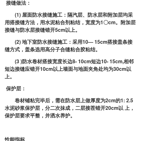
接缝做法：
(1) 屋面防水接缝施工：隔汽层、防水层和附加层均采
用搭接缝方法，用水泥粘合剂粘结，宽度为1〇cm。附加层
接缝与防水层接缝错开5cm以上。
(2) 地下室防水接缝施工：采用10— 15cm搭接盖条接
缝方式，盖条选用高分子合缝粘合胶粘结。
(3 )防水卷材搭接宽度长边8- 10cm短边10- 15cm,相邻
短边接缝应错开10cm以上墙面与地面夹角处均为30cm以
上。
保护层：
卷材铺粘完毕后，需在防水层上做厚度为2cm的1: 2.5
水泥砂浆保护层，分二次抹成，二层接茬错开20cm以 上，
保护层要求平整，并洒水养护。
性能指标