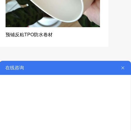
预铺反粘TPO防水卷材
预
ACT
联系我们
材料有限公司
1023
扫一扫，更精彩