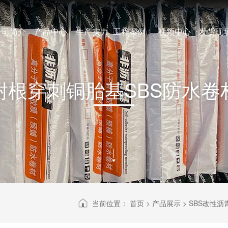
公司简介
产品中心
生产实力
工程案例
视频中心
发货现
耐根穿刺铜胎基SBS防水卷
当前位置：
首页
>
产品展示
>
SBS改性沥