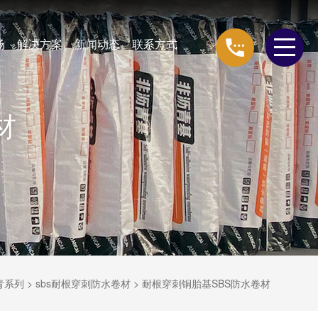
场
解决方案
新闻动态
联系方式
材
青系列
>
sbs耐根穿刺防水卷材
>
耐根穿刺铜胎基SBS防水卷材