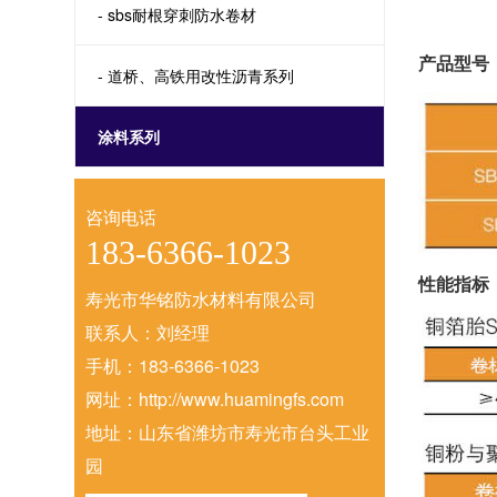
- sbs耐根穿刺防水卷材
产品型号
- 道桥、高铁用改性沥青系列
涂料系列
咨询电话
183-6366-1023
性能指标
寿光市华铭防水材料有限公司
联系人：刘经理
手机：183-6366-1023
网址：http://www.huamingfs.com
地址：山东省潍坊市寿光市台头工业
园