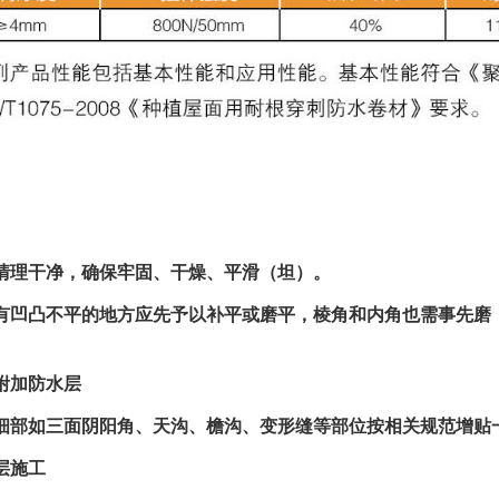
清理干净，确保牢固、干燥、平滑（坦）。
有凹凸不平的地方应先予以补平或磨平，棱角和内角也需事先磨
附加防水层
如三面阴阳角、天沟、檐沟、变形缝等部位按相关规范增贴
层施工